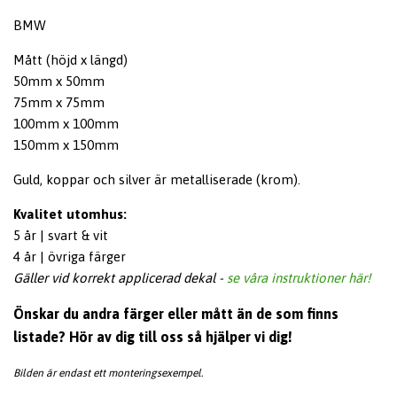
BMW
Mått (höjd x längd)
50mm x 50mm
75mm x 75mm
100mm x 100mm
150mm x 150mm
Guld, koppar och silver är metalliserade (krom).
Kvalitet utomhus:
5 år | svart & vit
4 år | övriga färger
Gäller vid korrekt applicerad dekal
-
se våra instruktioner här!
Önskar du andra färger eller mått än de som finns
listade? Hör av dig till oss så hjälper vi dig!
Bilden är endast ett monteringsexempel.