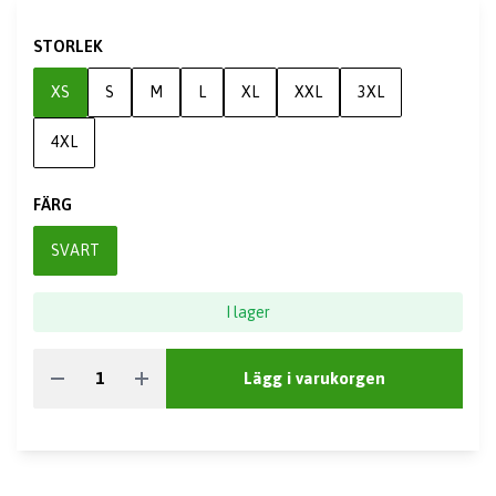
STORLEK
XS
S
M
L
XL
XXL
3XL
4XL
FÄRG
SVART
I lager
Lägg i varukorgen