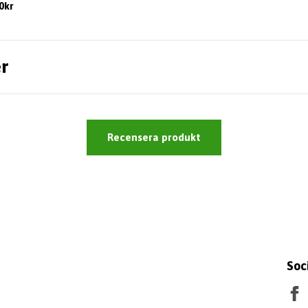
0kr
r
Recensera produkt
Soc