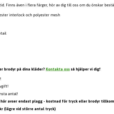
id. Finns även i flera färger, hör av dig till oss om du önskar bestä
ester interlock och polyester mesh
etail
ler brodyr på dina kläder?
Kontakta oss
så hjälper vi dig!
!
gift!
nsta antal!
 här avser endast plagg - kostnad för tryck eller brodyr tillko
kr (lägre vid större antal tryck)