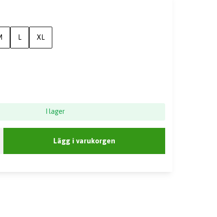
M
L
XL
I lager
Lägg i varukorgen