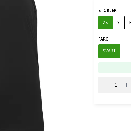
STORLEK
XS
S
FÄRG
SVART