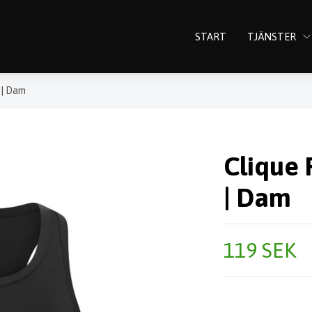
START
TJÄNSTER
e | Dam
Clique 
| Dam
119 SEK