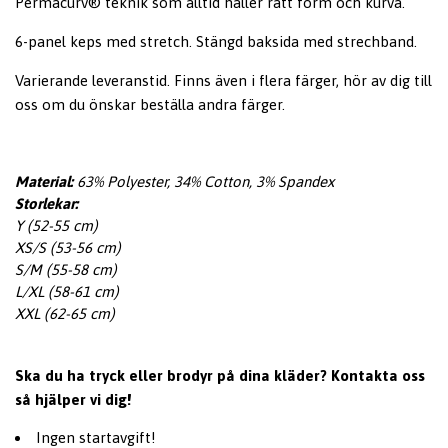
Permacurv® teknik som alltid håller rätt form och kurva.
6-panel keps med stretch. Stängd baksida med strechband.
Varierande leveranstid. Finns även i flera färger, hör av dig till
oss om du önskar beställa andra färger.
Material:
63% Polyester, 34% Cotton, 3% Spandex
Storlekar:
Y (52-55 cm)
XS/S (53-56 cm)
S/M (55-58 cm)
L/XL (58-61 cm)
XXL (62-65 cm)
Ska du ha tryck eller brodyr på dina kläder? Kontakta oss
så hjälper vi dig!
Ingen startavgift!