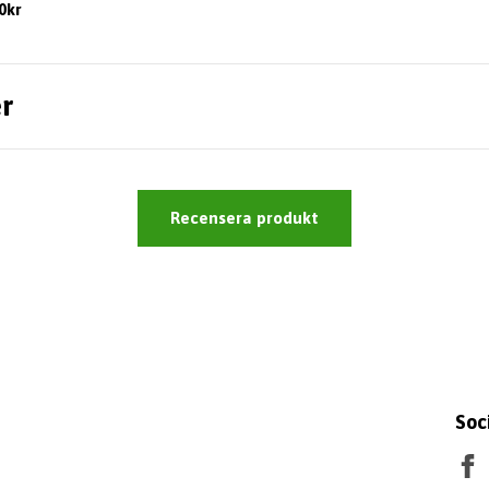
0kr
r
Recensera produkt
Soc