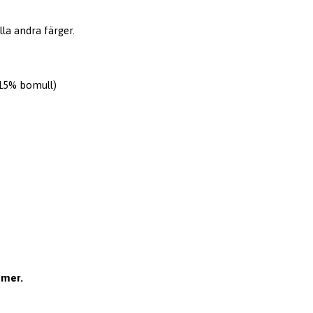
lla andra färger.
 15% bomull)
mmer.