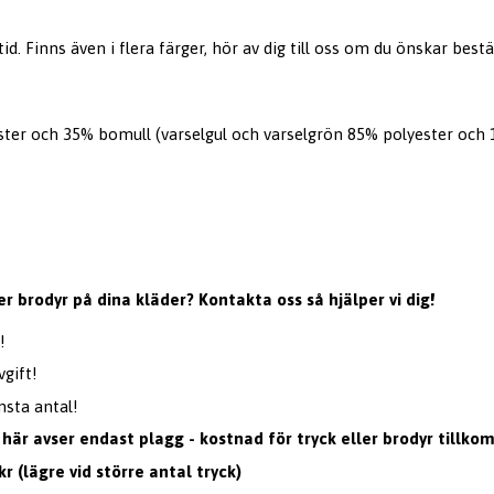
id. Finns även i flera färger, hör av dig till oss om du önskar bestä
ster och 35% bomull (varselgul och varselgrön 85% polyester och
er brodyr på dina kläder? Kontakta oss så hjälper vi dig!
!
gift!
nsta antal!
 här avser endast plagg - kostnad för tryck eller brodyr tillko
kr (lägre vid större antal tryck)