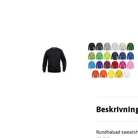
Beskrivnin
Rundhalsad sweatshir