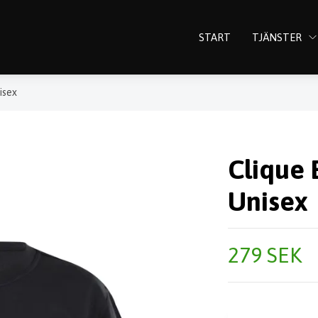
START
TJÄNSTER
isex
Clique 
Unisex
279 SEK