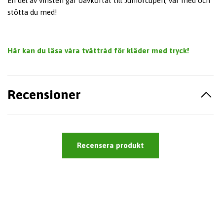
En del av vinsten går oavkortat till Juniorcupen, var med och
stötta du med!
Här kan du läsa våra tvättråd för kläder med tryck!
Recensioner
Recensera produkt