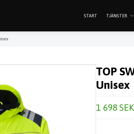
START
TJÄNSTER
nisex
TOP SW
Unisex
1 698 SEK