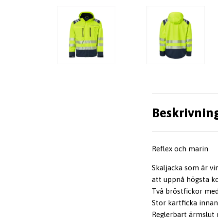
Beskrivnin
Reflex och marin
Skaljacka som är vi
att uppnå högsta ko
Två bröstfickor med
Stor kartficka inna
Reglerbart ärmslut 