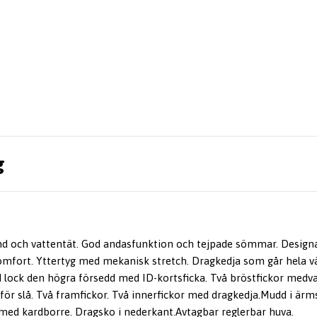
g
nd och vattentät. God andasfunktion och tejpade sömmar. Design
mfort. Yttertyg med mekanisk stretch. Dragkedja som går hela v
 lock den högra försedd med ID-kortsficka. Två bröstfickor medva
nför slå. Två framfickor. Två innerfickor med dragkedja.Mudd i är
med kardborre. Dragsko i nederkant.Avtagbar reglerbar huva.