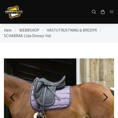
Hem
/
WEBBSHOP
/
HÄSTUTRUSTNING & BRODYR
/
SCHABRAK | Lila Dressyr Full