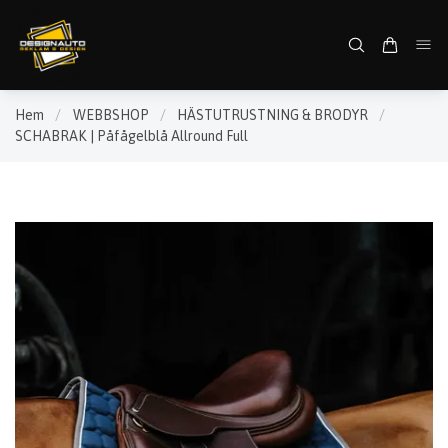
Hem
/
WEBBSHOP
/
HÄSTUTRUSTNING & BRODYR
/
SCHABRAK | Påfågelblå Allround Full